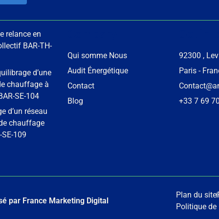
Company
Get in 
e relance en
llectif BAR-TH-
Qui somme Nous
92300 , Leva
Audit Énergétique
Paris - Fra
uilibrage d’une
 de chauffage à
Contact
Contact@ame
BAR-SE-104
Blog
+33 7 69 7
 d’un réseau
 de chauffage
R-SE-109
Plan du site
sé par France Marketing Digital
Politique de 