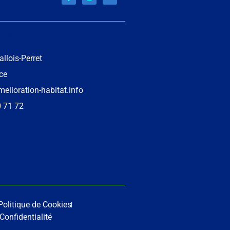
touch
llois-Perret
nce
lioration-habitat.info
0 71 72
Politique de Cookies
Confidentialité