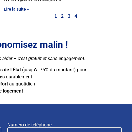
Lire la suite »
1
2
3
4
onomisez malin !
aider – c’est gratuit et sans engagement.
s de l’État
(jusqu’à 75% du montant) pour :
res
durablement
fort
au quotidien
re logement
Numéro de téléphone