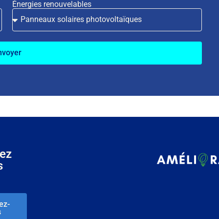
Énergies renouvelables
nvoyer
tez
s
ez-
s